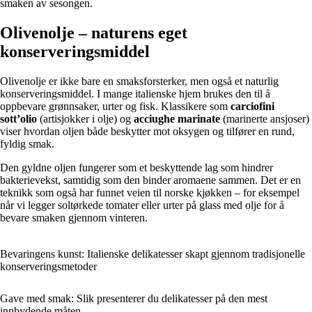
smaken av sesongen.
Olivenolje – naturens eget
konserveringsmiddel
Olivenolje er ikke bare en smaksforsterker, men også et naturlig
konserveringsmiddel. I mange italienske hjem brukes den til å
oppbevare grønnsaker, urter og fisk. Klassikere som
carciofini
sott’olio
(artisjokker i olje) og
acciughe marinate
(marinerte ansjoser)
viser hvordan oljen både beskytter mot oksygen og tilfører en rund,
fyldig smak.
Den gyldne oljen fungerer som et beskyttende lag som hindrer
bakterievekst, samtidig som den binder aromaene sammen. Det er en
teknikk som også har funnet veien til norske kjøkken – for eksempel
når vi legger soltørkede tomater eller urter på glass med olje for å
bevare smaken gjennom vinteren.
Bevaringens kunst: Italienske delikatesser skapt gjennom tradisjonelle
konserveringsmetoder
Gave med smak: Slik presenterer du delikatesser på den mest
innbydende måten