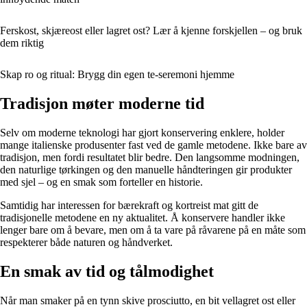
Ferskost, skjæreost eller lagret ost? Lær å kjenne forskjellen – og bruk
dem riktig
Skap ro og ritual: Brygg din egen te-seremoni hjemme
Tradisjon møter moderne tid
Selv om moderne teknologi har gjort konservering enklere, holder
mange italienske produsenter fast ved de gamle metodene. Ikke bare av
tradisjon, men fordi resultatet blir bedre. Den langsomme modningen,
den naturlige tørkingen og den manuelle håndteringen gir produkter
med sjel – og en smak som forteller en historie.
Samtidig har interessen for bærekraft og kortreist mat gitt de
tradisjonelle metodene en ny aktualitet. Å konservere handler ikke
lenger bare om å bevare, men om å ta vare på råvarene på en måte som
respekterer både naturen og håndverket.
En smak av tid og tålmodighet
Når man smaker på en tynn skive prosciutto, en bit vellagret ost eller