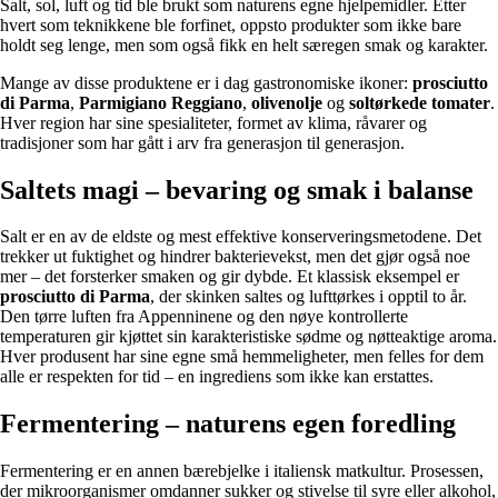
Salt, sol, luft og tid ble brukt som naturens egne hjelpemidler. Etter
hvert som teknikkene ble forfinet, oppsto produkter som ikke bare
holdt seg lenge, men som også fikk en helt særegen smak og karakter.
Mange av disse produktene er i dag gastronomiske ikoner:
prosciutto
di Parma
,
Parmigiano Reggiano
,
olivenolje
og
soltørkede tomater
.
Hver region har sine spesialiteter, formet av klima, råvarer og
tradisjoner som har gått i arv fra generasjon til generasjon.
Saltets magi – bevaring og smak i balanse
Salt er en av de eldste og mest effektive konserveringsmetodene. Det
trekker ut fuktighet og hindrer bakterievekst, men det gjør også noe
mer – det forsterker smaken og gir dybde. Et klassisk eksempel er
prosciutto di Parma
, der skinken saltes og lufttørkes i opptil to år.
Den tørre luften fra Appenninene og den nøye kontrollerte
temperaturen gir kjøttet sin karakteristiske sødme og nøtteaktige aroma.
Hver produsent har sine egne små hemmeligheter, men felles for dem
alle er respekten for tid – en ingrediens som ikke kan erstattes.
Fermentering – naturens egen foredling
Fermentering er en annen bærebjelke i italiensk matkultur. Prosessen,
der mikroorganismer omdanner sukker og stivelse til syre eller alkohol,