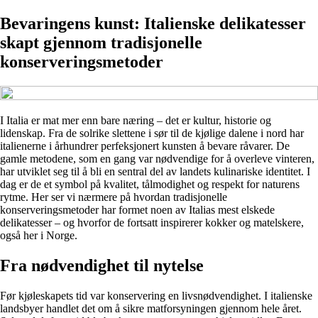
Bevaringens kunst: Italienske delikatesser
skapt gjennom tradisjonelle
konserveringsmetoder
I Italia er mat mer enn bare næring – det er kultur, historie og
lidenskap. Fra de solrike slettene i sør til de kjølige dalene i nord har
italienerne i århundrer perfeksjonert kunsten å bevare råvarer. De
gamle metodene, som en gang var nødvendige for å overleve vinteren,
har utviklet seg til å bli en sentral del av landets kulinariske identitet. I
dag er de et symbol på kvalitet, tålmodighet og respekt for naturens
rytme. Her ser vi nærmere på hvordan tradisjonelle
konserveringsmetoder har formet noen av Italias mest elskede
delikatesser – og hvorfor de fortsatt inspirerer kokker og matelskere,
også her i Norge.
Fra nødvendighet til nytelse
Før kjøleskapets tid var konservering en livsnødvendighet. I italienske
landsbyer handlet det om å sikre matforsyningen gjennom hele året.