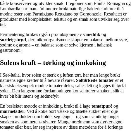
både konserverer og utvikler smak. I regioner som Emilia-Romagna og
Lombardia har man i århundrer brukt naturlige bakteriekulturer til å
modne oster som Parmigiano Reggiano og Gorgonzola. Resultatet er
produkter med kompleksitet, tekstur og en smak som utvikler seg over
tid.
Fermentering brukes også i produksjonen av
vineddik
og
surdeigsbrød
, der mikroorganismene skaper en balanse mellom syre,
sødme og aroma – en balanse som er selve kjernen i italiensk
gastronomi.
Solens kraft – tørking og innkoking
I Sør-Italia, hvor solen er sterk og luften tørr, har man lenge brukt
naturens egne krefter til å bevare råvarer.
Soltørkede tomater
er et
klassisk eksempel: modne tomater deles, saltes lett og legges til tørk i
solen. Den langsomme fordampningen konsentrerer smaken, slik at
hver bit blir intens og sødmefylt.
En beslektet metode er innkoking, brukt til å lage
tomatpuré
og
marmelader
. Ved å koke bort væske og tilsette sukker eller olje
skapes produkter som holder seg lenge – og som samtidig fanger
smaken av sommerens råvarer. Mange nordmenn som dyrker egne
tomater eller bær, lar seg inspirere av disse metodene for å forlenge