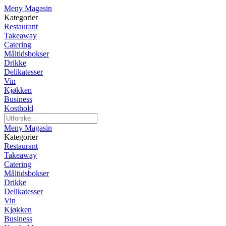
Meny Magasin
Kategorier
Restaurant
Takeaway
Catering
Måltidsbokser
Drikke
Delikatesser
Vin
Kjøkken
Business
Kosthold
Meny Magasin
Kategorier
Restaurant
Takeaway
Catering
Måltidsbokser
Drikke
Delikatesser
Vin
Kjøkken
Business