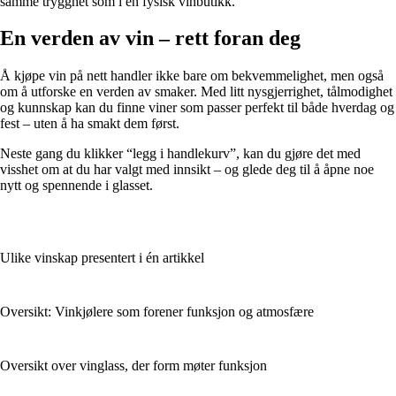
samme trygghet som i en fysisk vinbutikk.
En verden av vin – rett foran deg
Å kjøpe vin på nett handler ikke bare om bekvemmelighet, men også
om å utforske en verden av smaker. Med litt nysgjerrighet, tålmodighet
og kunnskap kan du finne viner som passer perfekt til både hverdag og
fest – uten å ha smakt dem først.
Neste gang du klikker “legg i handlekurv”, kan du gjøre det med
visshet om at du har valgt med innsikt – og glede deg til å åpne noe
nytt og spennende i glasset.
Ulike vinskap presentert i én artikkel
Oversikt: Vinkjølere som forener funksjon og atmosfære
Oversikt over vinglass, der form møter funksjon