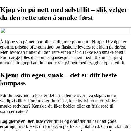
Kjøp vin på nett med selvtillit – slik velger
du den rette uten å smake først
Å kjøpe vin på nett har blitt stadig mer populært i Norge. Utvalget er
enormt, prisene ofte gunstige, og flaskene leveres rett hjem på døren.
Men hvordan finner du den rette vinen når du ikke kan smake først?
For mange føles det som et sjansespill – men med litt kunnskap og
noen enkle grep kan du handle vin på nett med trygghet og selvtillit.
Kjenn din egen smak – det er ditt beste
kompass
Før du begynner å lete, er det lurt å tenke over hva slags vin du
vanligvis liker. Foretrekker du friske, lette hvitviner eller fyldige,
mørke rødviner? Kanskje du liker bobler, eller en frisk rosé til
sommermaten?
Lag gjerne en liten liste over druer og områder du har hatt gode
erfaringer med. Hvis du for eksempel liker en italiensk Chianti, kan du