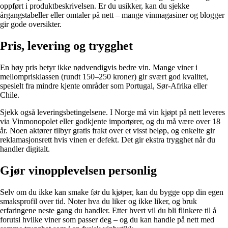
oppført i produktbeskrivelsen. Er du usikker, kan du sjekke
årgangstabeller eller omtaler på nett – mange vinmagasiner og blogger
gir gode oversikter.
Pris, levering og trygghet
En høy pris betyr ikke nødvendigvis bedre vin. Mange viner i
mellomprisklassen (rundt 150–250 kroner) gir svært god kvalitet,
spesielt fra mindre kjente områder som Portugal, Sør-Afrika eller
Chile.
Sjekk også leveringsbetingelsene. I Norge må vin kjøpt på nett leveres
via Vinmonopolet eller godkjente importører, og du må være over 18
år. Noen aktører tilbyr gratis frakt over et visst beløp, og enkelte gir
reklamasjonsrett hvis vinen er defekt. Det gir ekstra trygghet når du
handler digitalt.
Gjør vinopplevelsen personlig
Selv om du ikke kan smake før du kjøper, kan du bygge opp din egen
smaksprofil over tid. Noter hva du liker og ikke liker, og bruk
erfaringene neste gang du handler. Etter hvert vil du bli flinkere til å
forutsi hvilke viner som passer deg – og du kan handle på nett med