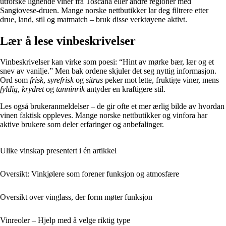
utforske lignende viner fra Toscana eller andre regioner med
Sangiovese-druen. Mange norske nettbutikker lar deg filtrere etter
drue, land, stil og matmatch – bruk disse verktøyene aktivt.
Lær å lese vinbeskrivelser
Vinbeskrivelser kan virke som poesi: “Hint av mørke bær, lær og et
snev av vanilje.” Men bak ordene skjuler det seg nyttig informasjon.
Ord som
frisk
,
syrefrisk
og
sitrus
peker mot lette, fruktige viner, mens
fyldig
,
krydret
og
tanninrik
antyder en kraftigere stil.
Les også brukeranmeldelser – de gir ofte et mer ærlig bilde av hvordan
vinen faktisk oppleves. Mange norske nettbutikker og vinfora har
aktive brukere som deler erfaringer og anbefalinger.
Ulike vinskap presentert i én artikkel
Oversikt: Vinkjølere som forener funksjon og atmosfære
Oversikt over vinglass, der form møter funksjon
Vinreoler – Hjelp med å velge riktig type