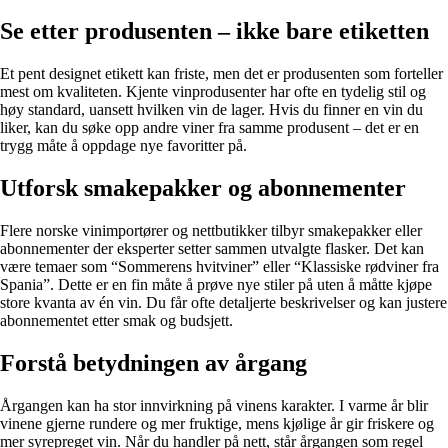
Se etter produsenten – ikke bare etiketten
Et pent designet etikett kan friste, men det er produsenten som forteller
mest om kvaliteten. Kjente vinprodusenter har ofte en tydelig stil og
høy standard, uansett hvilken vin de lager. Hvis du finner en vin du
liker, kan du søke opp andre viner fra samme produsent – det er en
trygg måte å oppdage nye favoritter på.
Utforsk smakepakker og abonnementer
Flere norske vinimportører og nettbutikker tilbyr smakepakker eller
abonnementer der eksperter setter sammen utvalgte flasker. Det kan
være temaer som “Sommerens hvitviner” eller “Klassiske rødviner fra
Spania”. Dette er en fin måte å prøve nye stiler på uten å måtte kjøpe
store kvanta av én vin. Du får ofte detaljerte beskrivelser og kan justere
abonnementet etter smak og budsjett.
Forstå betydningen av årgang
Årgangen kan ha stor innvirkning på vinens karakter. I varme år blir
vinene gjerne rundere og mer fruktige, mens kjølige år gir friskere og
mer syrepreget vin. Når du handler på nett, står årgangen som regel